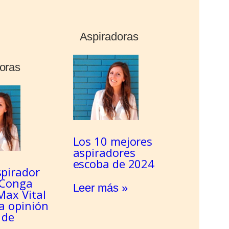
Aspiradoras
oras
Los 10 mejores
aspiradores
escoba de 2024
spirador
 Conga
Leer más »
Max Vital
a opinión
 de
o