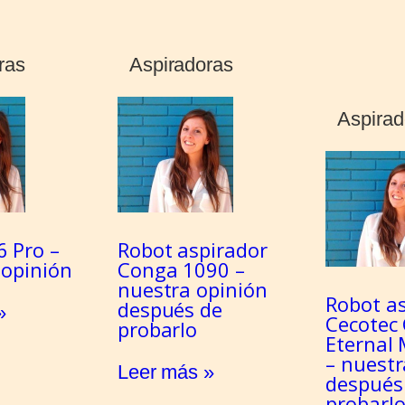
ras
Aspiradoras
Aspirad
6 Pro –
Robot aspirador
 opinión
Conga 1090 –
nuestra opinión
Robot a
después de
»
Cecotec
probarlo
Eternal 
– nuestr
Leer más »
después
probarl