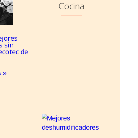
Cocina
ejores
s sin
ecotec de
 »