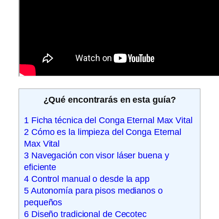
¿Qué encontrarás en esta guía?
1
Ficha técnica del Conga Eternal Max Vital
2
Cómo es la limpieza del Conga Eternal
Max Vital
3
Navegación con visor láser buena y
eficiente
4
Control manual o desde la app
5
Autonomía para pisos medianos o
pequeños
6
Diseño tradicional de Cecotec