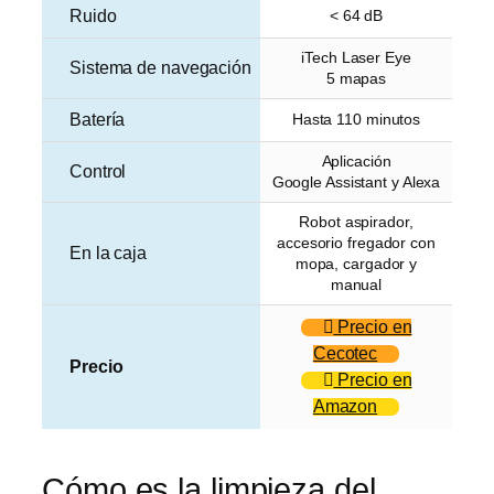
Ruido
< 64 dB
iTech Laser Eye
Sistema de navegación
5 mapas
Batería
Hasta 110 minutos
Aplicación
Control
Google Assistant y Alexa
Robot aspirador,
accesorio fregador con
En la caja
mopa, cargador y
manual
Precio en
Cecotec
Precio
Precio en
Amazon
Cómo es la limpieza del