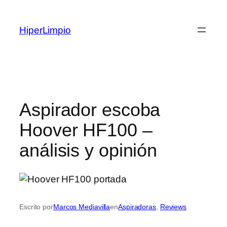
Saltar
al
HiperLimpio
contenido
Aspirador escoba
Hoover HF100 –
análisis y opinión
Escrito por
Marcos Mediavilla
en
Aspiradoras
, 
Reviews