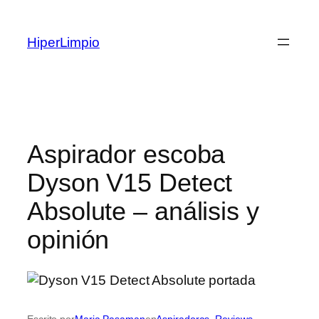
Saltar
al
HiperLimpio
contenido
Aspirador escoba
Dyson V15 Detect
Absolute – análisis y
opinión
Escrito por
Maria Pasaman
en
Aspiradoras
, 
Reviews