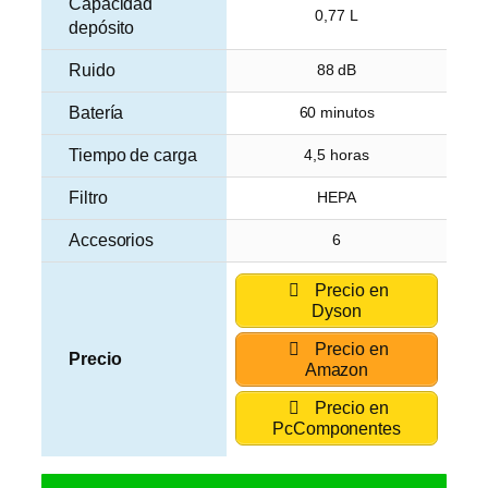
Capacidad
0,77 L
depósito
Ruido
88 dB
Batería
60 minutos
Tiempo de carga
4,5 horas
Filtro
HEPA
Accesorios
6
Precio en
Dyson
Precio en
Precio
Amazon
Precio en
PcComponentes