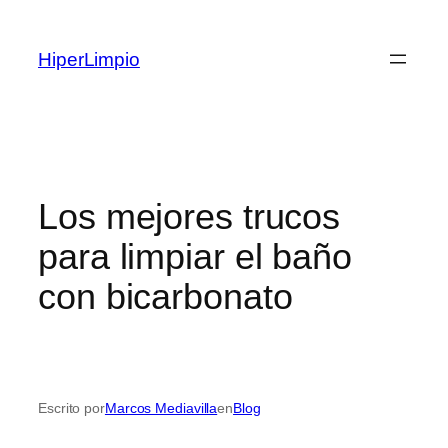
Saltar
al
HiperLimpio
contenido
Los mejores trucos
para limpiar el baño
con bicarbonato
Escrito por
Marcos Mediavilla
en
Blog