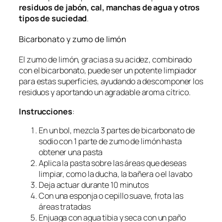
residuos de jabón, cal, manchas de agua y otros
tipos de suciedad
.
Bicarbonato y zumo de limón
El zumo de limón, gracias a su acidez, combinado
con el bicarbonato, puede ser un potente limpiador
para estas superficies, ayudando a descomponer los
residuos y aportando un agradable aroma cítrico.
Instrucciones
:
En un bol, mezcla 3 partes de bicarbonato de
sodio con 1 parte de zumo de limón hasta
obtener una pasta
Aplica la pasta sobre las áreas que deseas
limpiar, como la ducha, la bañera o el lavabo
Deja actuar durante 10 minutos
Con una esponja o cepillo suave, frota las
áreas tratadas
Enjuaga con agua tibia y seca con un paño