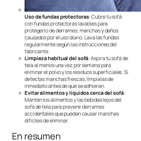
Uso de fundas protectoras
: Cubre tu sofá
con fundas protectoras lavables para
protegerlo de derrames, manchas y daños
causados por el uso diario. Lava las fundas
regularmente según las instrucciones del
fabricante.
Limpieza habitual del sofá
: Aspira tu sofá de
tela al menos una vez por semana para
eliminar el polvo y los residuos superficiales. Si
detectas manchas frescas, límpialas de
inmediato antes de que se adhieran.
Evitar alimentos y líquidos cerca del sofá
:
Mantén los alimentos y las bebidas lejos del
sofá de tela para prevenir derrames
accidentales que puedan causar manchas
difíciles de eliminar.
En resumen