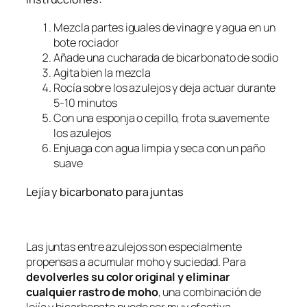
Mezcla partes iguales de vinagre y agua en un
bote rociador
Añade una cucharada de bicarbonato de sodio
Agita bien la mezcla
Rocía sobre los azulejos y deja actuar durante
5-10 minutos
Con una esponja o cepillo, frota suavemente
los azulejos
Enjuaga con agua limpia y seca con un paño
suave
Lejía y bicarbonato para juntas
Las juntas entre azulejos son especialmente
propensas a acumular moho y suciedad. Para
devolverles su color original y eliminar
cualquier rastro de moho
, una combinación de
lejía y bicarbonato puede ser muy efectiva.