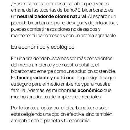
¿Has notado ese olor desagradable que a veces
emana de las tuberías del baño? El bicarbonato es
un
neutralizador de olores natural
. Al esparcir un
poco de bicarbonato por el desagüe y dejarlo actuar,
puedes combatir esos olores no deseados y
mantener tu baño fresco y con un aroma agradable.
Es económico y ecológico
En una era donde buscamos ser más conscientes
del medio ambiente y de nuestro bolsillo, el
bicarbonato emerge como una solución sostenible.
Es
biodegradable y no tóxico
, lo que significa que
es seguro para el medio ambiente y para nuestra
familia. Además, es mucho
más económico
que
muchos productos de limpieza comerciales.
Por lo tanto, al optar por el bicarbonato, no solo
estás eligiendo una opción efectiva, sino también
amigable con el planeta y tu economía.