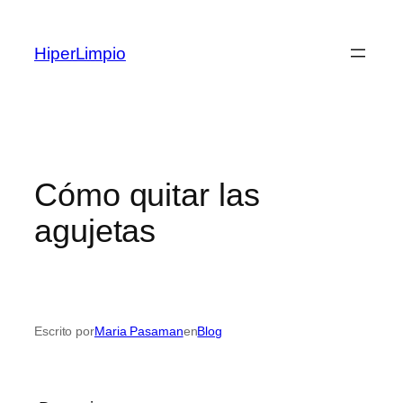
Saltar
al
HiperLimpio
contenido
Cómo quitar las
agujetas
Escrito por
Maria Pasaman
en
Blog