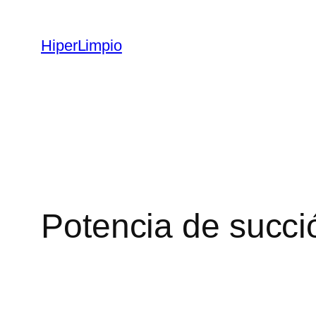
Saltar
al
HiperLimpio
contenido
Potencia de succi