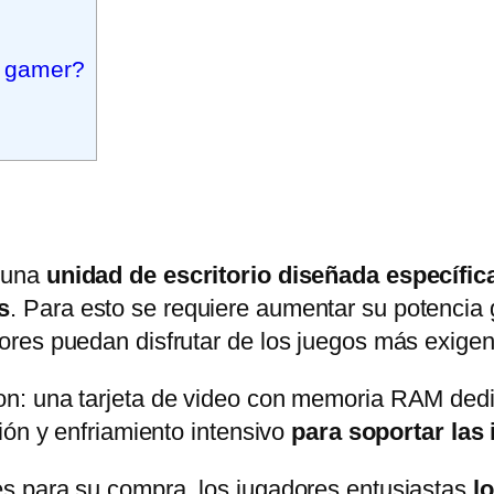
 gamer?
 una
unidad de escritorio diseñada específi
s
. Para esto se requiere aumentar su potencia 
res puedan disfrutar de los juegos más exigent
on: una tarjeta de video con memoria RAM ded
ión y enfriamiento intensivo
para soportar las
s para su compra, los jugadores entusiastas
l