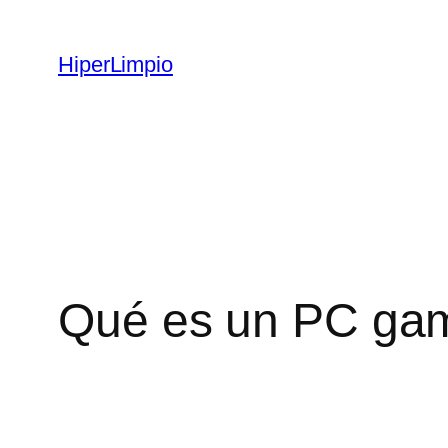
Saltar
al
HiperLimpio
contenido
Qué es un PC ga