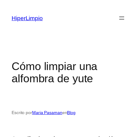
Saltar
al
HiperLimpio
contenido
Cómo limpiar una
alfombra de yute
Escrito por
Maria Pasaman
en
Blog