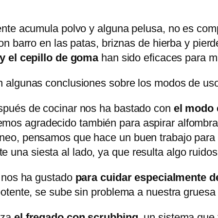
nte acumula polvo y alguna pelusa, no es comp
n barro en las patas, briznas de hierba y pierd
 y el cepillo de goma
han sido eficaces para m
n algunas conclusiones sobre los modos de uso
después de cocinar nos ha bastado con
el modo 
emos agradecido también para aspirar alfombra
rineo, pensamos que hace un buen trabajo para 
 una siesta al lado, ya que resulta algo ruidos
e nos ha gustado
para cuidar especialmente d
otente, se sube sin problema a nuestra gruesa 
eza
el fregado con scrubbing
, un sistema que 