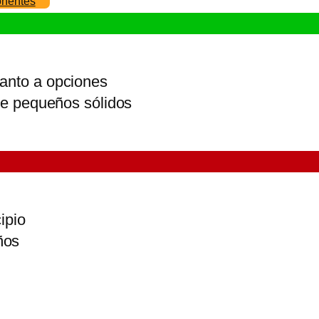
onentes
uanto a opciones
 de pequeños sólidos
ipio
ños