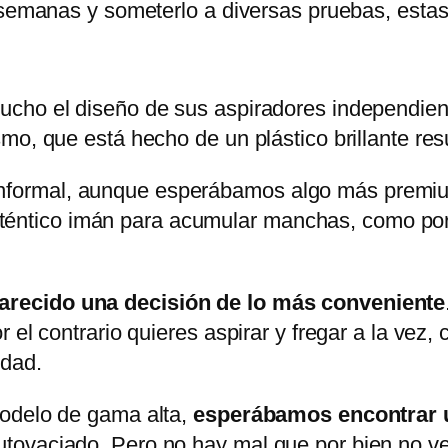
s semanas y someterlo a diversas pruebas, esta
cho el diseño de sus aspiradores independien
o, que está hecho de un plástico brillante resul
informal, aunque esperábamos algo más premi
téntico imán para acumular manchas, como por 
arecido una decisión de lo más conveniente
 el contrario quieres aspirar y fregar a la vez,
idad.
modelo de gama alta,
esperábamos encontrar 
tovaciado. Pero no hay mal que por bien no ve