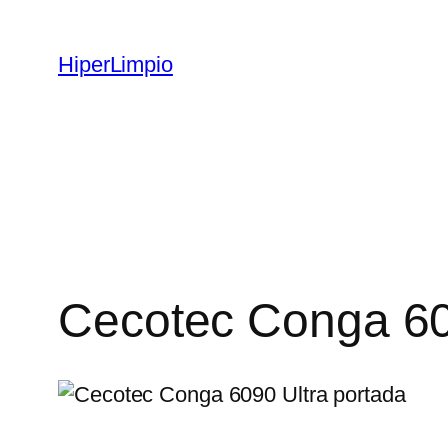
Saltar
al
HiperLimpio
contenido
Cecotec Conga 609