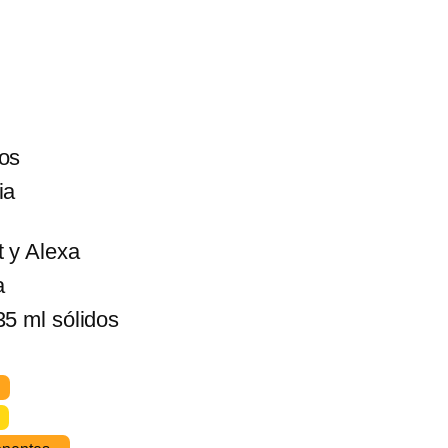
os
ia
t y Alexa
a
5 ml sólidos