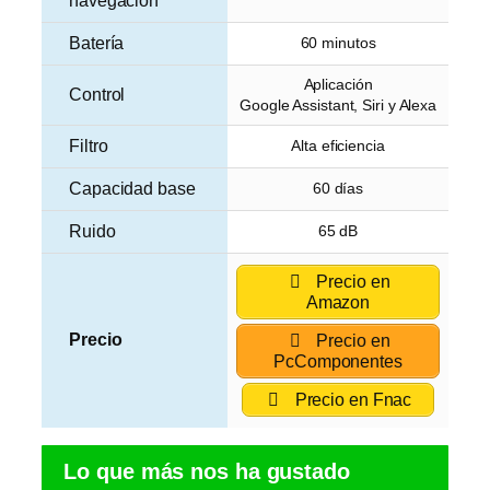
navegación
Batería
60 minutos
Aplicación
Control
Google Assistant, Siri y Alexa
Filtro
Alta eficiencia
Capacidad base
60 días
Ruido
65 dB
Precio en
Amazon
Precio
Precio en
PcComponentes
Precio en Fnac
Lo que más nos ha gustado