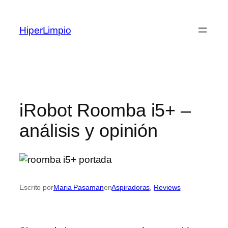
Saltar
al
HiperLimpio
contenido
iRobot Roomba i5+ –
análisis y opinión
Escrito por
Maria Pasaman
en
Aspiradoras
, 
Reviews