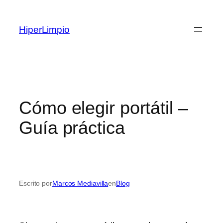
Saltar
al
HiperLimpio
contenido
Cómo elegir portátil –
Guía práctica
Escrito por
Marcos Mediavilla
en
Blog