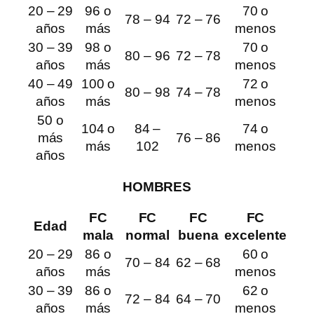
20 – 29
96 o
70 o
78 – 94
72 – 76
años
más
menos
30 – 39
98 o
70 o
80 – 96
72 – 78
años
más
menos
40 – 49
100 o
72 o
80 – 98
74 – 78
años
más
menos
50 o
104 o
84 –
74 o
más
76 – 86
más
102
menos
años
HOMBRES
FC
FC
FC
FC
Edad
mala
normal
buena
excelente
20 – 29
86 o
60 o
70 – 84
62 – 68
años
más
menos
30 – 39
86 o
62 o
72 – 84
64 – 70
años
más
menos