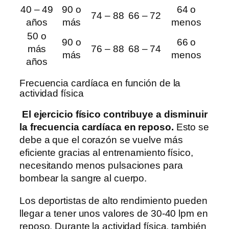
40 – 49
90 o
64 o
74 – 88
66 – 72
años
más
menos
50 o
90 o
66 o
más
76 – 88
68 – 74
más
menos
años
Frecuencia cardíaca en función de la
actividad física
El ejercicio físico contribuye a disminuir
la frecuencia cardíaca en reposo.
Esto se
debe a que el corazón se vuelve más
eficiente gracias al entrenamiento físico,
necesitando menos pulsaciones para
bombear la sangre al cuerpo.
Los deportistas de alto rendimiento pueden
llegar a tener unos valores de 30-40 lpm en
reposo. Durante la actividad física, también