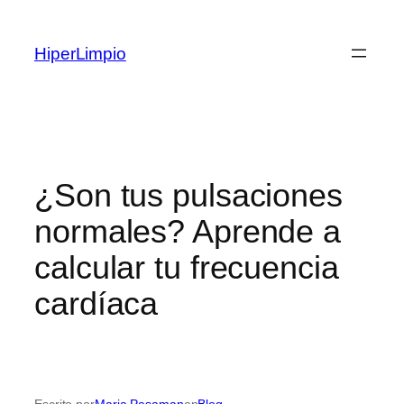
Saltar
al
HiperLimpio
contenido
¿Son tus pulsaciones
normales? Aprende a
calcular tu frecuencia
cardíaca
Escrito por
Maria Pasaman
en
Blog