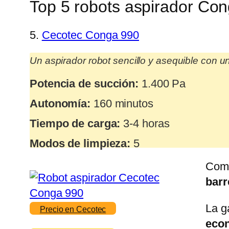
Top 5 robots aspirador Co
5.
Cecotec Conga 990
Un aspirador robot sencillo y asequible con 
Potencia de succión:
1.400 Pa
Autonomía:
160 minutos
Tiempo de carga:
3-4 horas
Modos de limpieza:
5
Como
barr
La g
Precio en Cecotec
eco