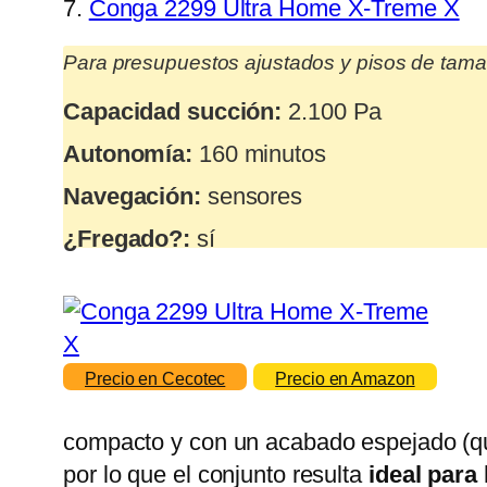
7.
Conga 2299 Ultra Home X-Treme X
Para presupuestos ajustados y pisos de tam
Capacidad succión:
2.100 Pa
Autonomía:
160 minutos
Navegación:
sensores
¿Fregado?:
sí
Precio en Cecotec
Precio en Amazon
compacto y con un acabado espejado (qu
por lo que el conjunto resulta
ideal para